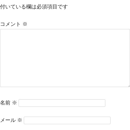
ゲ
付いている欄は必須項目です
ー
シ
コメント
※
ョ
ン
名前
※
メール
※