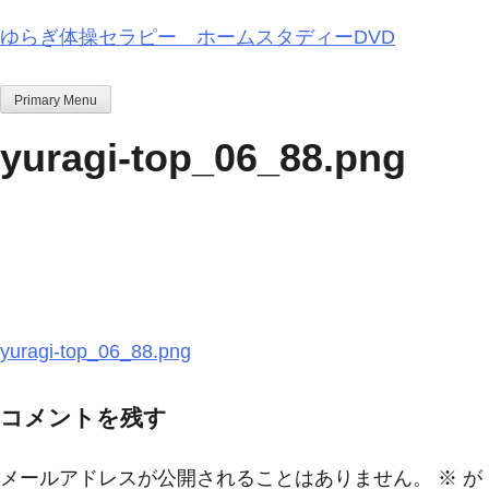
Skip
ゆらぎ体操セラピー ホームスタディーDVD
to
content
Primary Menu
yuragi-top_06_88.png
投
yuragi-top_06_88.png
稿
コメントを残す
ナ
ビ
メールアドレスが公開されることはありません。
※
が