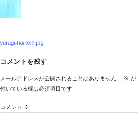
投
yuragi-haikei7.jpg
稿
コメントを残す
ナ
ビ
メールアドレスが公開されることはありません。
※
が
ゲ
付いている欄は必須項目です
ー
シ
コメント
※
ョ
ン