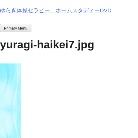
Skip
ゆらぎ体操セラピー ホームスタディーDVD
to
content
Primary Menu
yuragi-haikei7.jpg